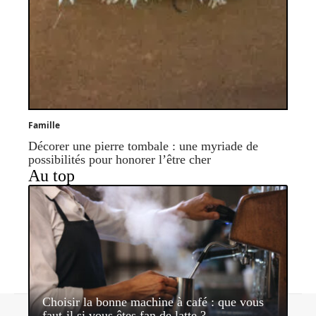
Famille
Décorer une pierre tombale : une myriade de
possibilités pour honorer l’être cher
Au top
Choisir la bonne machine à café : que vous
Contact
Mentions légales
Sitemap
faut-il si vous êtes fan de latte ?