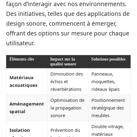
façon d’interagir avec nos environnements.
Des initiatives, telles que des applications de
design sonore, commencent à émerger,
offrant des options sur mesure pour chaque
utilisateur.
Éléments clés
Impact sur la
Solutions possibles
qualité sonore
Diminution des
Panneaux,
Matériaux
échos et
moquettes,
acoustiques
réverbérations
rideaux épais
Optimisation de
Positionnement
Aménagement
la propagation
stratégique des
spatial
sonore
meubles
Double vitrage,
Isolation
Prévention du
matériaux