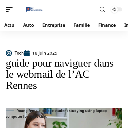
Actu
Auto
Entreprise
Famille
Finance
I
18 juin 2025
Tech
guide pour naviguer dans
le webmail de l’AC
Rennes
Young female college student studying using laptop
computer for video chat