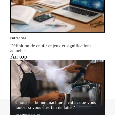
Entreprise
Définition de cnuf : enjeux et significations
actuelles
Au top
Choisir la bonne machine à café : que vous
Contact
Mentions légales
Sitemap
faut-il si vous êtes fan de latte ?
© 2026 | lemediateaseur.fr
20 septembre 2023