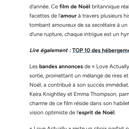
d’année. Ce
film de Noël
britannique réal
facettes de l’
amour
à travers plusieurs hi
tombant amoureux de sa secrétaire à un é
d’une rupture, chaque intrigue est un hy
Lire également :
TOP 10 des hébergemen
Les
bandes annonces
de « Love Actually 
sortie, promettant un mélange de rires et
Noël, a contribué à son succès immédiat.
Keira Knightley et Emma Thompson, parmi
charme de ce film réside dans son habile
vision optimiste de l’
esprit de Noël
.
« Love Actually » reste un choix parfait p