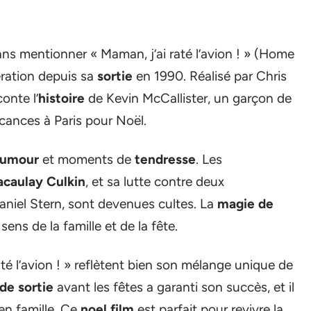
ns mentionner « Maman, j’ai raté l’avion ! » (Home
ration depuis sa
sortie
en 1990. Réalisé par Chris
onte l’
histoire
de Kevin McCallister, un garçon de
acances à Paris pour Noël.
umour
et moments de
tendresse
. Les
caulay Culkin
, et sa lutte contre deux
Daniel Stern, sont devenues cultes. La
magie de
ens de la famille et de la fête.
té l’avion ! » reflètent bien son mélange unique de
de sortie
avant les fêtes a garanti son succès, et il
 en famille. Ce
noel film
est parfait pour revivre la