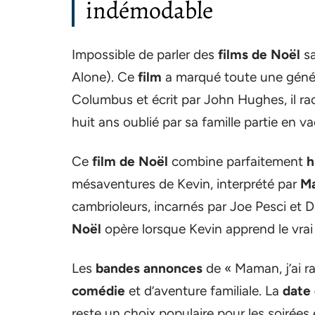
indémodable
Impossible de parler des
films de Noël
sa
Alone). Ce
film
a marqué toute une géné
Columbus et écrit par John Hughes, il rac
huit ans oublié par sa famille partie en v
Ce
film de Noël
combine parfaitement
h
mésaventures de Kevin, interprété par
Ma
cambrioleurs, incarnés par Joe Pesci et 
Noël
opère lorsque Kevin apprend le vrai s
Les
bandes annonces
de « Maman, j’ai ra
comédie
et d’aventure familiale. La
date 
reste un choix populaire pour les soirées