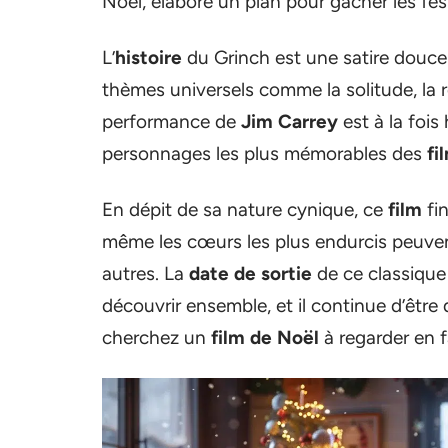
Noël, élabore un plan pour gâcher les fes
L’
histoire
du Grinch est une satire douce
thèmes universels comme la solitude, la r
performance de
Jim Carrey
est à la fois
personnages les plus mémorables des
fi
En dépit de sa nature cynique, ce
film
fin
même les cœurs les plus endurcis peuvent
autres. La
date de sortie
de ce classique
découvrir ensemble, et il continue d’être
cherchez un
film de Noël
à regarder en f