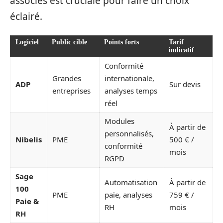
associés est cruciale pour faire un choix
éclairé.
Logiciel
Public cible
Points forts
Tarif
indicatif
Conformité
Grandes
internationale,
ADP
Sur devis
entreprises
analyses temps
réel
Modules
À partir de
personnalisés,
Nibelis
PME
500 € /
conformité
mois
RGPD
Sage
Automatisation
À partir de
100
PME
paie, analyses
759 € /
Paie &
RH
mois
RH