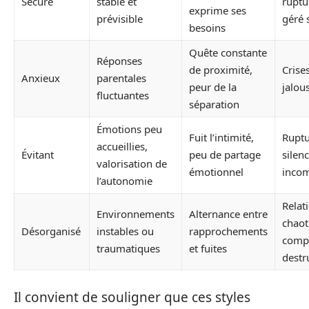
Sécure
stable et
ruptur
exprime ses
prévisible
géré 
besoins
Quête constante
Réponses
de proximité,
Crise
Anxieux
parentales
peur de la
jalou
fluctuantes
séparation
Émotions peu
Fuit l’intimité,
Ruptu
accueillies,
Évitant
peu de partage
silen
valorisation de
émotionnel
inco
l’autonomie
Relat
Environnements
Alternance entre
chaot
Désorganisé
instables ou
rapprochements
comp
traumatiques
et fuites
destr
Il convient de souligner que ces styles