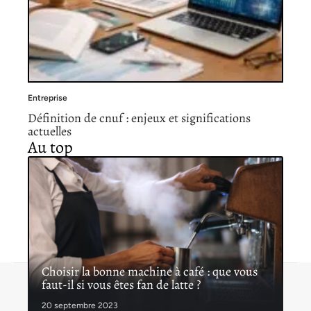
Entreprise
Définition de cnuf : enjeux et significations
actuelles
Au top
Choisir la bonne machine à café : que vous
faut-il si vous êtes fan de latte ?
Contact
Mentions légales
Sitemap
© 2026 | lemediateaseur.fr
20 septembre 2023