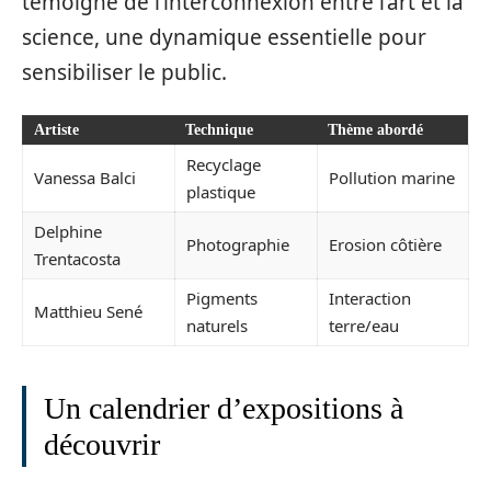
témoigne de l’interconnexion entre l’art et la
science, une dynamique essentielle pour
sensibiliser le public.
Artiste
Technique
Thème abordé
Recyclage
Vanessa Balci
Pollution marine
plastique
Delphine
Photographie
Erosion côtière
Trentacosta
Pigments
Interaction
Matthieu Sené
naturels
terre/eau
Un calendrier d’expositions à
découvrir