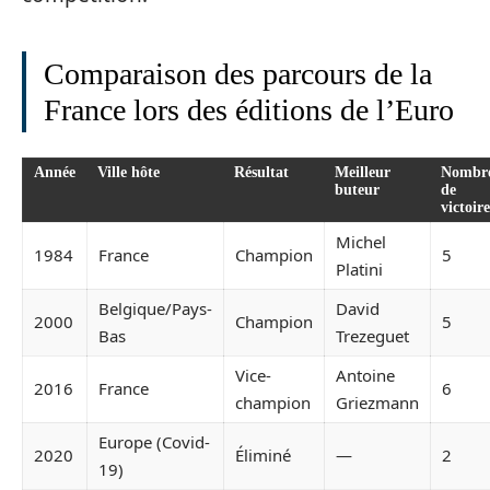
Comparaison des parcours de la
France lors des éditions de l’Euro
Année
Ville hôte
Résultat
Meilleur
Nombr
buteur
de
victoire
Michel
1984
France
Champion
5
Platini
Belgique/Pays-
David
2000
Champion
5
Bas
Trezeguet
Vice-
Antoine
2016
France
6
champion
Griezmann
Europe (Covid-
2020
Éliminé
—
2
19)