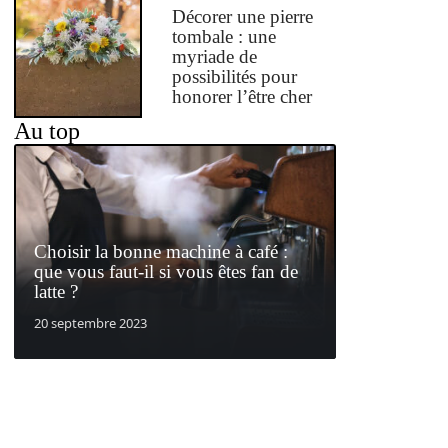
Décorer une pierre
tombale : une
myriade de
possibilités pour
honorer l’être cher
Au top
Choisir la bonne machine à café :
que vous faut-il si vous êtes fan de
latte ?
20 septembre 2023