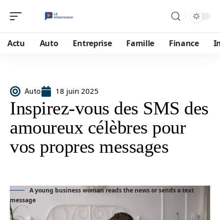
Actu
Auto
Entreprise
Famille
Finance
I
18 juin 2025
Auto
Inspirez-vous des SMS des
amoureux célèbres pour
vos propres messages
A young business woman reads the news or sends a text
message