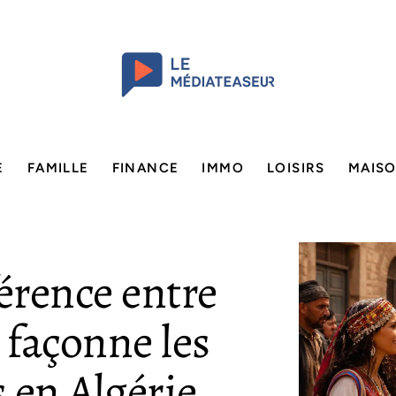
E
FAMILLE
FINANCE
IMMO
LOISIRS
MAIS
érence entre
 façonne les
s en Algérie