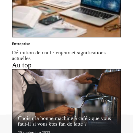
Entreprise
Définition de cnuf : enjeux et significations
actuelles
Au top
Choisir la bonne machine à café : que vous
Contact
Mentions légales
Sitemap
faut-il si vous êtes fan de latte ?
© 2026 | lemediateaseur.fr
20 septembre 2023