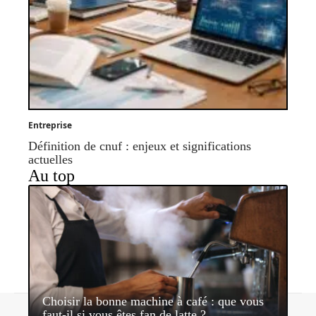
Entreprise
Définition de cnuf : enjeux et significations
actuelles
Au top
Choisir la bonne machine à café : que vous
Contact
Mentions légales
Sitemap
faut-il si vous êtes fan de latte ?