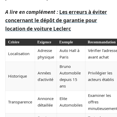
A lire en complément :
Les erreurs à éviter
concernant le dépôt de garantie pour
location de voiture Leclerc
Critère
Exigence
Exemple
Recommandation
Adresse
Auto Hall à
Vérifier l’adress
Localisation
physique
Paris
avant achat
Bruno
Années
Automobile
Privilégier les
Historique
d’activité
depuis 15
acteurs établis
ans
Examiner les
Annonce
Elite
Transparence
offres
détaillée
Automobiles
minutieusemen