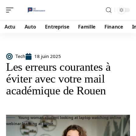
Actu
Auto
Entreprise
Famille
Finance
I
18 juin 2025
Tech
Les erreurs courantes à
éviter avec votre mail
académique de Rouen
Young woman student looking at laptop watching online
webinar learning at home.