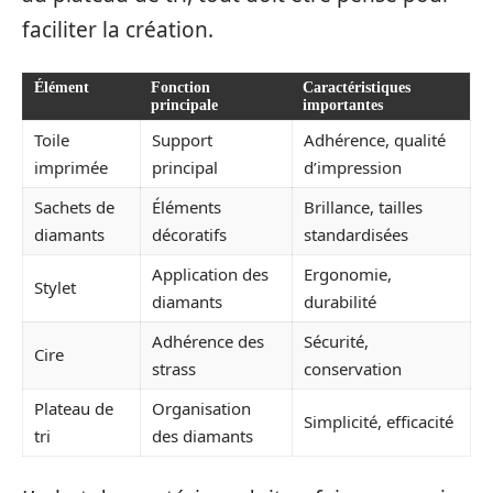
faciliter la création.
Élément
Fonction
Caractéristiques
principale
importantes
Toile
Support
Adhérence, qualité
imprimée
principal
d’impression
Sachets de
Éléments
Brillance, tailles
diamants
décoratifs
standardisées
Application des
Ergonomie,
Stylet
diamants
durabilité
Adhérence des
Sécurité,
Cire
strass
conservation
Plateau de
Organisation
Simplicité, efficacité
tri
des diamants