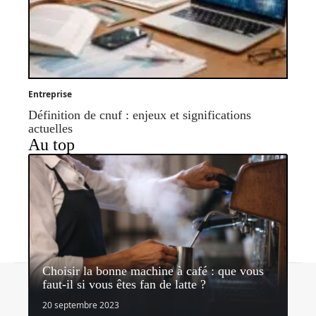
Entreprise
Définition de cnuf : enjeux et significations
actuelles
Au top
Choisir la bonne machine à café : que vous
Contact
Mentions légales
Sitemap
faut-il si vous êtes fan de latte ?
© 2026 | lemediateaseur.fr
20 septembre 2023