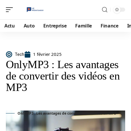
Actu
Auto
Entreprise
Famille
Finance
I
1 février 2025
Tech
OnlyMP3 : Les avantages
de convertir des vidéos en
MP3
OnlyMP3 : Les avantages de convertir des vidéos en MP3