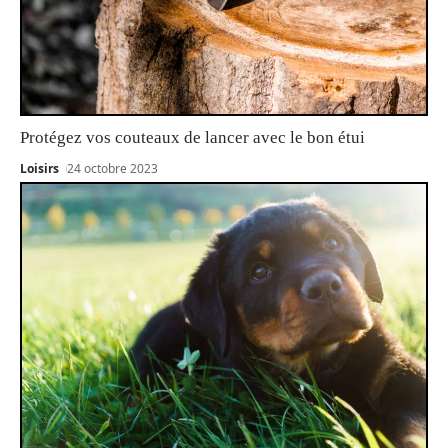
Protégez vos couteaux de lancer avec le bon étui
Loisirs
24 octobre 2023