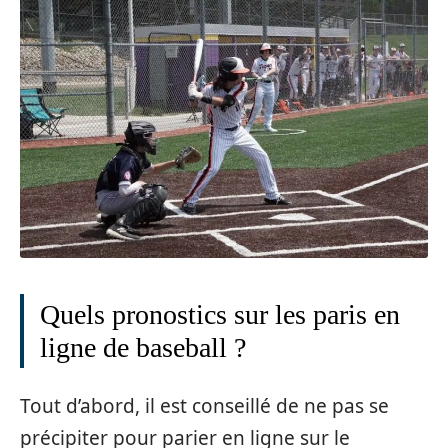
Quels pronostics sur les paris en
ligne de baseball ?
Tout d’abord, il est conseillé de ne pas se
précipiter pour parier en ligne sur le