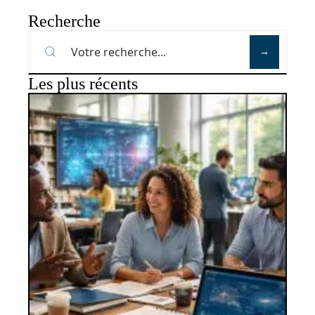
Recherche
Les plus récents