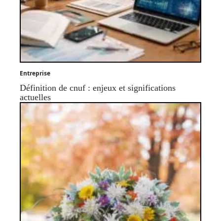
Entreprise
Définition de cnuf : enjeux et significations
actuelles