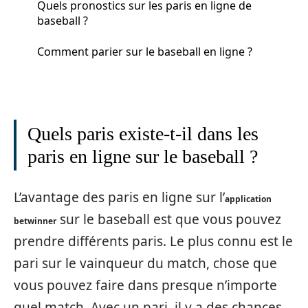
Quels pronostics sur les paris en ligne de
baseball ?
Comment parier sur le baseball en ligne ?
Quels paris existe-t-il dans les
paris en ligne sur le baseball ?
L’avantage des paris en ligne sur l’
application
sur le baseball est que vous pouvez
betwinner
prendre différents paris. Le plus connu est le
pari sur le vainqueur du match, chose que
vous pouvez faire dans presque n’importe
quel match. Avec un pari, il y a des chances.