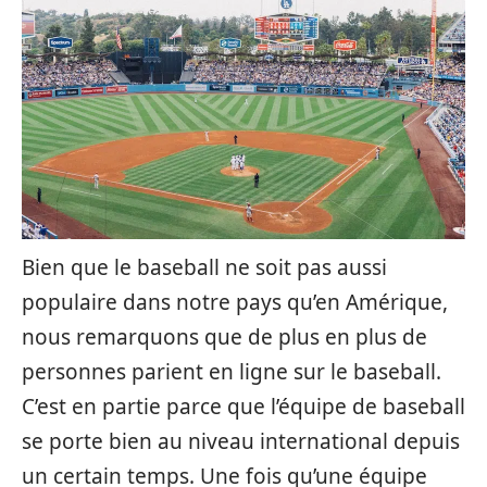
Bien que le baseball ne soit pas aussi
populaire dans notre pays qu’en Amérique,
nous remarquons que de plus en plus de
personnes parient en ligne sur le baseball.
C’est en partie parce que l’équipe de baseball
se porte bien au niveau international depuis
un certain temps. Une fois qu’une équipe