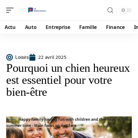
Actu
Auto
Entreprise
Famille
Finance
I
22 avril 2025
Loisirs
Pourquoi un chien heureux
est essentiel pour votre
bien-être
Happy family having fun with children and their dog outdoor
summer time - Main focus on dog face