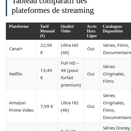
Tableau comparatif des
plateformes de streaming
Plateforme
Tarif
Qualité
Accès
Catalogues
Mensuel
Vidéo
Hors
Disponibles
(€)
Ligne
22,99
Ultra HD
Séries, Films,
Canal+
Oui
€
(4K)
Documentair
Full HD –
Séries
13,49
4K (pour
Netflix
Oui
Originales,
€
forfait
Films
premium)
Séries
Amazon
Ultra HD
Originales,
7,99 €
Oui
Prime Video
(4K)
Films,
Documentair
Séries Disney,