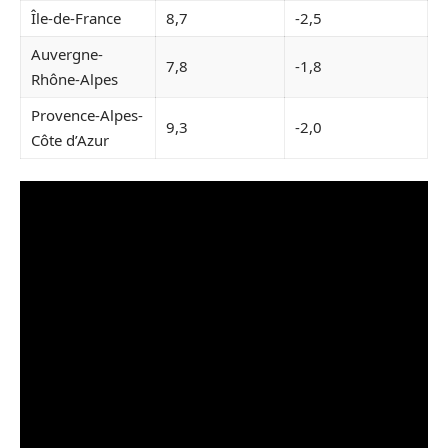
Île-de-France
8,7
-2,5
Auvergne-
7,8
-1,8
Rhône-Alpes
Provence-Alpes-
9,3
-2,0
Côte d’Azur