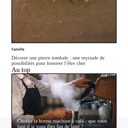
Famille
Décorer une pierre tombale : une myriade de
possibilités pour honorer l’être cher
Au top
Choisir la bonne machine à café : que vous
Contact
Mentions légales
Sitemap
faut-il si vous êtes fan de latte ?