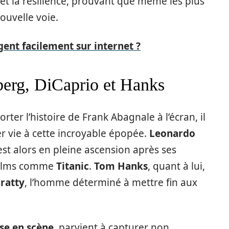
t la résilience, prouvant que même les plus
ouvelle voie.
ent facilement sur internet ?
lberg, DiCaprio et Hanks
rter l’histoire de Frank Abagnale à l’écran, il
r vie à cette incroyable épopée.
Leonardo
 est alors en pleine ascension après ses
films comme
Titanic
.
Tom Hanks
, quant à lui,
ratty
, l’homme déterminé à mettre fin aux
se en scène
, parvient à capturer non