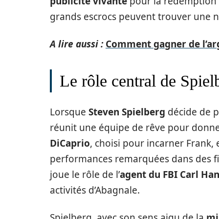
publicité vivante
pour la rédemption e
grands escrocs peuvent trouver une n
A lire aussi :
Comment gagner de l’arg
Le rôle central de Spie
Lorsque
Steven Spielberg
décide de po
réunit une équipe de rêve pour donne
DiCaprio
, choisi pour incarner Frank,
performances remarquées dans des 
joue le rôle de l’
agent du FBI Carl Han
activités d’Abagnale.
Spielberg, avec son sens aigu de la
mi