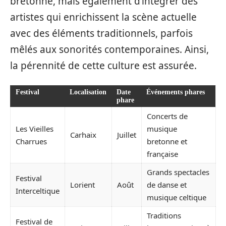
bretonne, mais également d’intégrer des
artistes qui enrichissent la scène actuelle
avec des éléments traditionnels, parfois
mêlés aux sonorités contemporaines. Ainsi,
la pérennité de cette culture est assurée.
Festival
Localisation
Date
Événements phares
phare
Concerts de
Les Vieilles
musique
Carhaix
Juillet
Charrues
bretonne et
française
Grands spectacles
Festival
Lorient
Août
de danse et
Interceltique
musique celtique
Traditions
Festival de