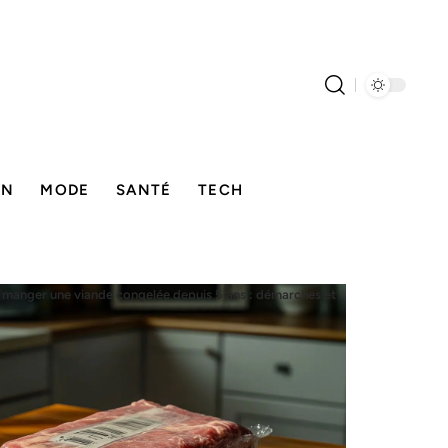
ON
MODE
SANTÉ
TECH
 manger une viande congelée depuis 5 ans : démarches et