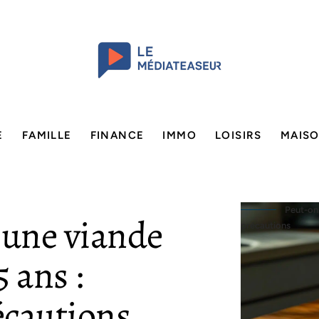
E
FAMILLE
FINANCE
IMMO
LOISIRS
MAIS
Peut-on
une viande
précautions
 ans :
écautions