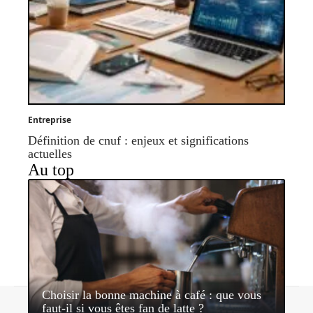
Entreprise
Définition de cnuf : enjeux et significations
actuelles
Au top
Choisir la bonne machine à café : que vous
Contact
Mentions légales
Sitemap
faut-il si vous êtes fan de latte ?