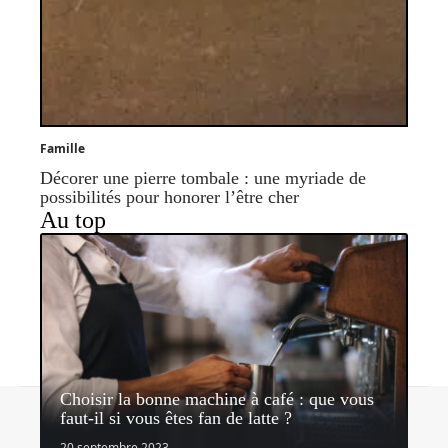
Famille
Décorer une pierre tombale : une myriade de
possibilités pour honorer l’être cher
Au top
Choisir la bonne machine à café : que vous
Contact
Mentions légales
Sitemap
faut-il si vous êtes fan de latte ?
© 2026 | lemediateaseur.fr
20 septembre 2023