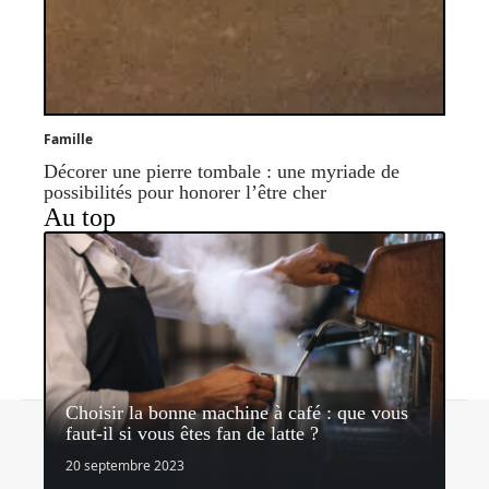
Famille
Décorer une pierre tombale : une myriade de
possibilités pour honorer l’être cher
Au top
Choisir la bonne machine à café : que vous
Contact
Mentions légales
Sitemap
faut-il si vous êtes fan de latte ?
© 2026 | lemediateaseur.fr
20 septembre 2023