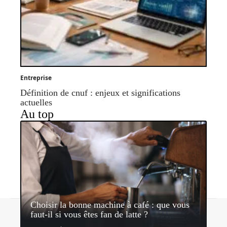
Entreprise
Définition de cnuf : enjeux et significations
actuelles
Au top
Choisir la bonne machine à café : que vous
Contact
Mentions légales
Sitemap
faut-il si vous êtes fan de latte ?