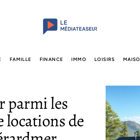
E
FAMILLE
FINANCE
IMMO
LOISIRS
MAIS
 parmi les
e locations de
érardmer