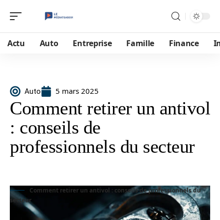
Actu
Auto
Entreprise
Famille
Finance
I
5 mars 2025
Auto
Comment retirer un antivol
: conseils de
professionnels du secteur
Comment retirer un antivol : conseils de professionnels du
secteur