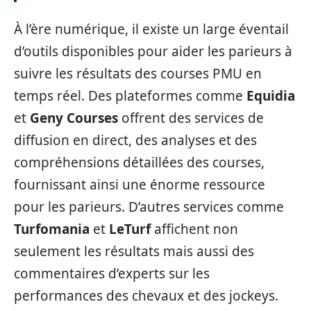
À l’ère numérique, il existe un large éventail
d’outils disponibles pour aider les parieurs à
suivre les résultats des courses PMU en
temps réel. Des plateformes comme
Equidia
et
Geny Courses
offrent des services de
diffusion en direct, des analyses et des
compréhensions détaillées des courses,
fournissant ainsi une énorme ressource
pour les parieurs. D’autres services comme
Turfomania
et
LeTurf
affichent non
seulement les résultats mais aussi des
commentaires d’experts sur les
performances des chevaux et des jockeys.