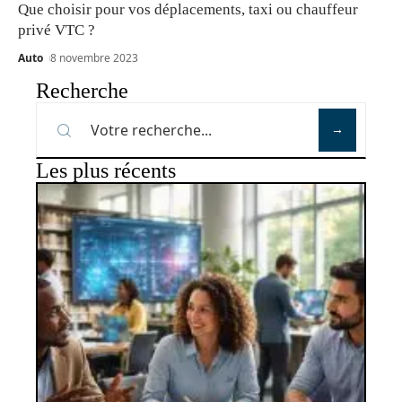
Que choisir pour vos déplacements, taxi ou chauffeur
privé VTC ?
Auto
8 novembre 2023
Recherche
Les plus récents