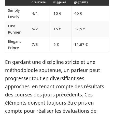
d’arrivée
suggérée
gagnant)
Simply
4/1
10 €
40 €
Lovely
Fast
5/2
15 €
37,5 €
Runner
Elegant
7/3
5 €
11,67 €
Prince
En gardant une discipline stricte et une
méthodologie soutenue, un parieur peut
progresser tout en diversifiant ses
approches, en tenant compte des résultats
des courses des jours précédents. Ces
éléments doivent toujours être pris en
compte pour réaliser les évaluations de