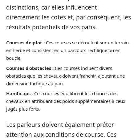
distinctions, car elles influencent
directement les cotes et, par conséquent, les
résultats potentiels de vos paris.
Courses de plat :
Ces courses se déroulent sur un terrain
en herbe et consistent en un parcours rectiligne ou en
boucle.
Courses d’obstacles :
Ces courses incluent divers
obstacles que les chevaux doivent franchir, ajoutant une
dimension tactique au pari.
Handicaps :
Ces courses équilibrent les chances des
chevaux en attribuant des poids supplémentaires à ceux
jugés plus forts.
Les parieurs doivent également prêter
attention aux conditions de course. Ces