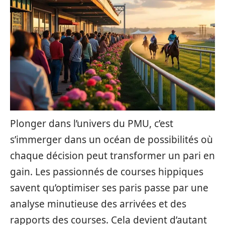
Plonger dans l’univers du PMU, c’est
s’immerger dans un océan de possibilités où
chaque décision peut transformer un pari en
gain. Les passionnés de courses hippiques
savent qu’optimiser ses paris passe par une
analyse minutieuse des arrivées et des
rapports des courses. Cela devient d’autant