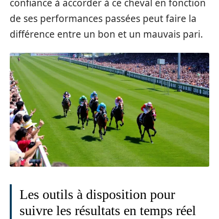
confiance à accorder à ce cheval en fonction
de ses performances passées peut faire la
différence entre un bon et un mauvais pari.
Les outils à disposition pour
suivre les résultats en temps réel