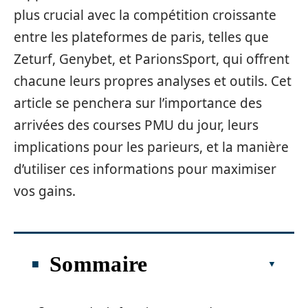
plus crucial avec la compétition croissante
entre les plateformes de paris, telles que
Zeturf, Genybet, et ParionsSport, qui offrent
chacune leurs propres analyses et outils. Cet
article se penchera sur l’importance des
arrivées des courses PMU du jour, leurs
implications pour les parieurs, et la manière
d’utiliser ces informations pour maximiser
vos gains.
Sommaire