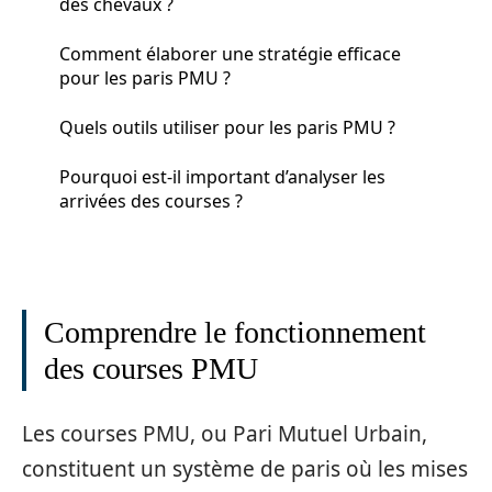
des chevaux ?
Comment élaborer une stratégie efficace
pour les paris PMU ?
Quels outils utiliser pour les paris PMU ?
Pourquoi est-il important d’analyser les
arrivées des courses ?
Comprendre le fonctionnement
des courses PMU
Les courses PMU, ou Pari Mutuel Urbain,
constituent un système de paris où les mises