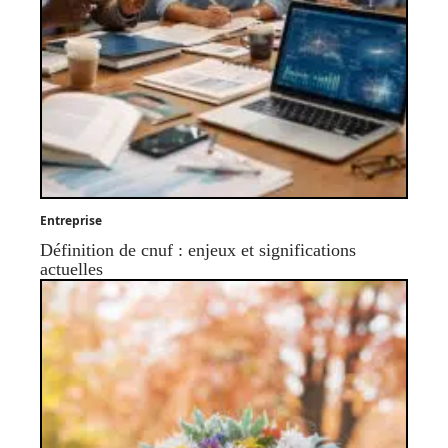
Entreprise
Définition de cnuf : enjeux et significations
actuelles