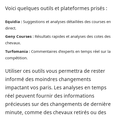
Voici quelques outils et plateformes prisés :
Equidia :
Suggestions et analyses détaillées des courses en
direct.
Geny Courses :
Résultats rapides et analyses des cotes des
chevaux.
Turfomania :
Commentaires d’experts en temps réel sur la
compétition.
Utiliser ces outils vous permettra de rester
informé des moindres changements
impactant vos paris. Les analyses en temps
réel peuvent fournir des informations
précieuses sur des changements de dernière
minute, comme des chevaux retirés ou des