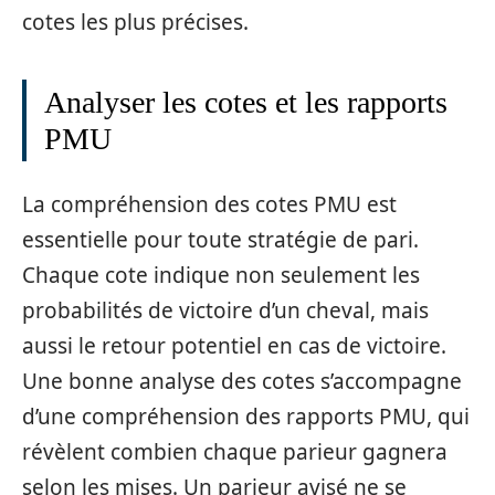
cotes les plus précises.
Analyser les cotes et les rapports
PMU
La compréhension des cotes PMU est
essentielle pour toute stratégie de pari.
Chaque cote indique non seulement les
probabilités de victoire d’un cheval, mais
aussi le retour potentiel en cas de victoire.
Une bonne analyse des cotes s’accompagne
d’une compréhension des rapports PMU, qui
révèlent combien chaque parieur gagnera
selon les mises. Un parieur avisé ne se