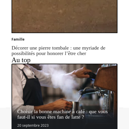
Famille
Décorer une pierre tombale : une myriade de
possibilités pour honorer l’être cher
Au top
Choisir la bonne machine à café : que vous
Contact
Mentions légales
Sitemap
faut-il si vous êtes fan de latte ?
© 2026 | lemediateaseur.fr
20 septembre 2023