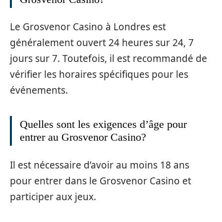
Le Grosvenor Casino à Londres est
généralement ouvert 24 heures sur 24, 7
jours sur 7. Toutefois, il est recommandé de
vérifier les horaires spécifiques pour les
événements.
Quelles sont les exigences d’âge pour
entrer au Grosvenor Casino?
Il est nécessaire d’avoir au moins 18 ans
pour entrer dans le Grosvenor Casino et
participer aux jeux.