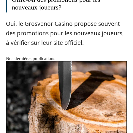
nouveaux joueurs?
Oui, le Grosvenor Casino propose souvent
des promotions pour les nouveaux joueurs,
à vérifier sur leur site officiel.
Nos dernières publications