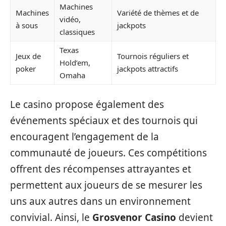
Machines
Machines
Variété de thèmes et de
vidéo,
à sous
jackpots
classiques
Texas
Jeux de
Tournois réguliers et
Hold’em,
poker
jackpots attractifs
Omaha
Le casino propose également des
événements spéciaux et des tournois qui
encouragent l’engagement de la
communauté de joueurs. Ces compétitions
offrent des récompenses attrayantes et
permettent aux joueurs de se mesurer les
uns aux autres dans un environnement
convivial. Ainsi, le
Grosvenor Casino
devient