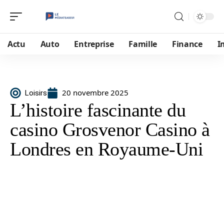
Actu
Auto
Entreprise
Famille
Finance
I
20 novembre 2025
Loisirs
L’histoire fascinante du
casino Grosvenor Casino à
Londres en Royaume-Uni