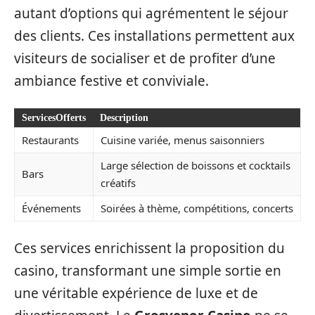
autant d’options qui agrémentent le séjour
des clients. Ces installations permettent aux
visiteurs de socialiser et de profiter d’une
ambiance festive et conviviale.
ServicesOfferts
Description
Restaurants
Cuisine variée, menus saisonniers
Large sélection de boissons et cocktails
Bars
créatifs
Événements
Soirées à thème, compétitions, concerts
Ces services enrichissent la proposition du
casino, transformant une simple sortie en
une véritable expérience de luxe et de