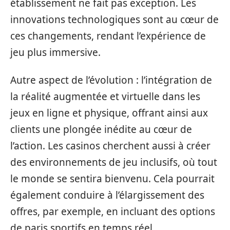
établissement ne fait pas exception. Les
innovations technologiques sont au cœur de
ces changements, rendant l’expérience de
jeu plus immersive.
Autre aspect de l’évolution : l’intégration de
la réalité augmentée et virtuelle dans les
jeux en ligne et physique, offrant ainsi aux
clients une plongée inédite au cœur de
l’action. Les casinos cherchent aussi à créer
des environnements de jeu inclusifs, où tout
le monde se sentira bienvenu. Cela pourrait
également conduire à l’élargissement des
offres, par exemple, en incluant des options
de paris sportifs en temps réel.