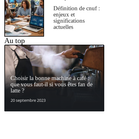
Définition de cnuf :
enjeux et
significations
actuelles
Au top
Choisir la bonne machine à café :
que vous faut-il si vous êtes fan de
latte ?
20 septembre 2023